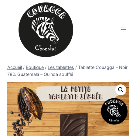
Aller
au
contenu
Accueil
/
Boutique
/
Les tablettes
/
Tablette Couagga – Noir
78% Guatemala – Quinoa soufflé