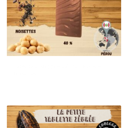
Tablette Couagga – Lait 40% Pérou –
Noisettes
3,50
€