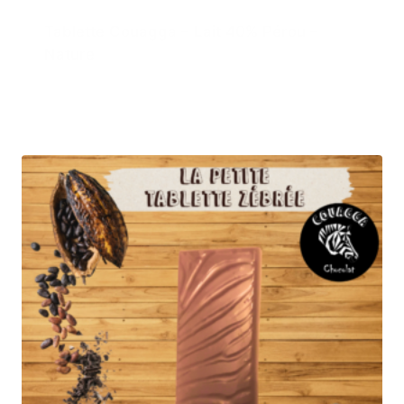
Tablette Couagga – Lait 40% Pérou –
Nature
3,50
€