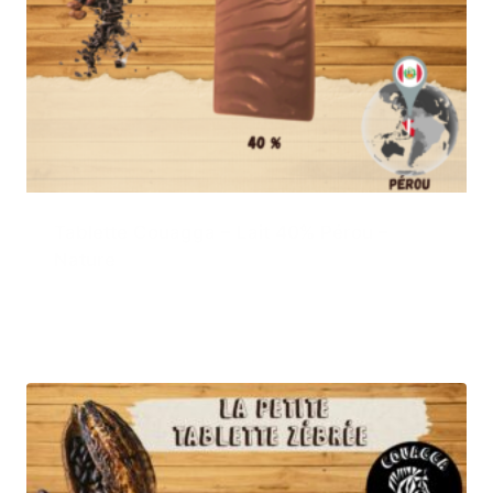
Tablette Couagga – Lait 40% Pérou –
Nature
3,50
€