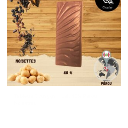
Tablette Couagga – Lait 40% Pérou –
Noisettes
3,50
€