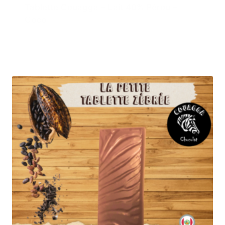
Tablette Couagga – Lait 40% Pérou –
Coco
3,50
€