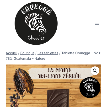
Aller
au
contenu
Accueil
/
Boutique
/
Les tablettes
/
Tablette Couagga – Noir
78% Guatemala – Nature