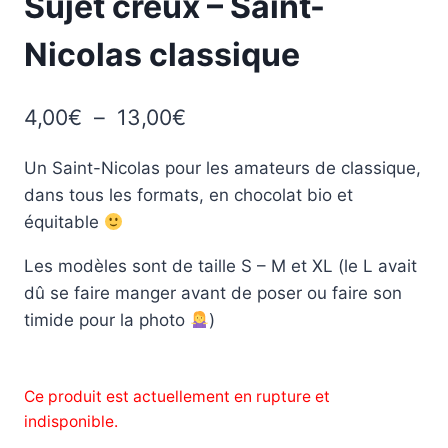
Sujet creux – Saint-
Nicolas classique
Plage
4,00
€
–
13,00
€
de
Un Saint-Nicolas pour les amateurs de classique,
prix :
dans tous les formats, en chocolat bio et
4,00€
équitable
à
Les modèles sont de taille S – M et XL (le L avait
13,00€
dû se faire manger avant de poser ou faire son
timide pour la photo
)
Ce produit est actuellement en rupture et
indisponible.