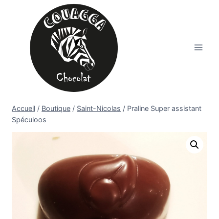
Aller
au
contenu
Accueil
/
Boutique
/
Saint-Nicolas
/
Praline Super assistant
Spéculoos