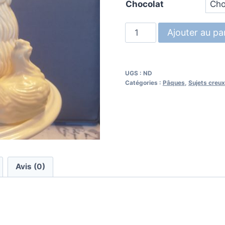
Chocolat
prix :
1,50
quantité
Ajouter au pa
à
de
Petite
2,50
poule
UGS :
ND
-
Catégories :
Pâques
,
Sujets creux
1
pièce
Avis (0)