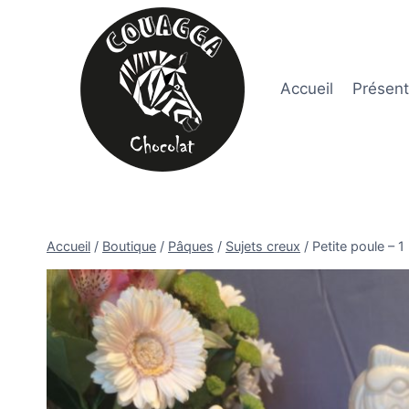
Aller
au
contenu
Accueil
Présent
Accueil
/
Boutique
/
Pâques
/
Sujets creux
/
Petite poule – 1