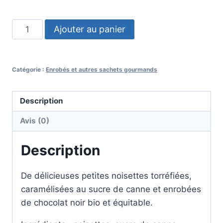
quantité
Ajouter au panier
de
Perles
de
Catégorie :
Enrobés et autres sachets gourmands
Couagga
-
Description
Chocolat
noir
Avis (0)
Description
De délicieuses petites noisettes torréfiées,
caramélisées au sucre de canne et enrobées
de chocolat noir bio et équitable.