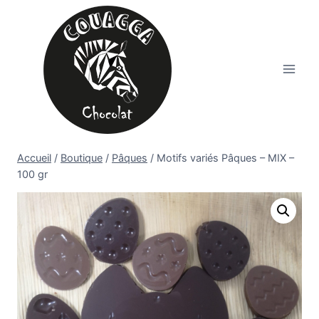
Aller
au
contenu
Accueil
/
Boutique
/
Pâques
/
Motifs variés Pâques – MIX –
100 gr