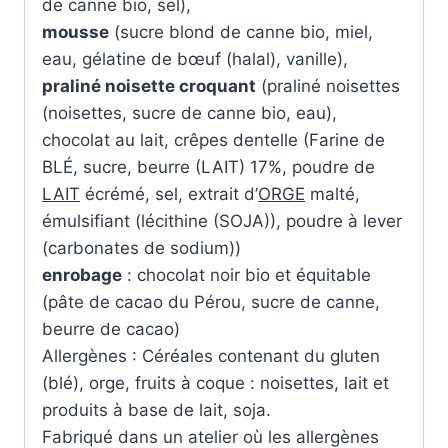
de canne bio, sel),
mousse
(sucre blond de canne bio, miel,
eau, gélatine de bœuf (halal), vanille),
praliné noisette croquant
(praliné noisettes
(noisettes, sucre de canne bio, eau),
chocolat au lait, crêpes dentelle (Farine de
BLÉ, sucre, beurre (LAIT) 17%, poudre de
LAIT
écrémé, sel, extrait d’
ORGE
malté,
émulsifiant (lécithine (SOJA)), poudre à lever
(carbonates de sodium))
enrobage
: chocolat noir bio et équitable
(pâte de cacao du Pérou, sucre de canne,
beurre de cacao)
Allergènes : Céréales contenant du gluten
(blé), orge, fruits à coque : noisettes, lait et
produits à base de lait, soja.
Fabriqué dans un atelier où les allergènes