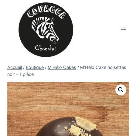
Aller
au
contenu
Accueil
/
Boutique
/
M'Hélo Cakes
/
M’Hélo Cake noisettes
noir – 1 pièce