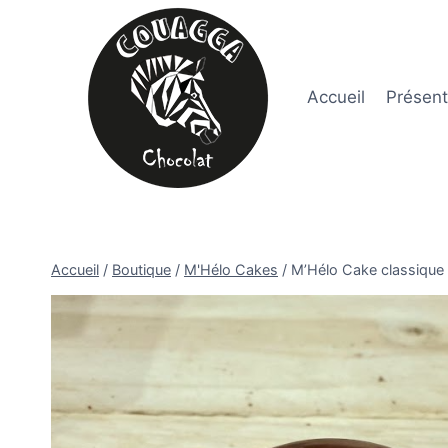
Aller
au
contenu
Accueil
Présent
Accueil
/
Boutique
/
M'Hélo Cakes
/
M’Hélo Cake classique l