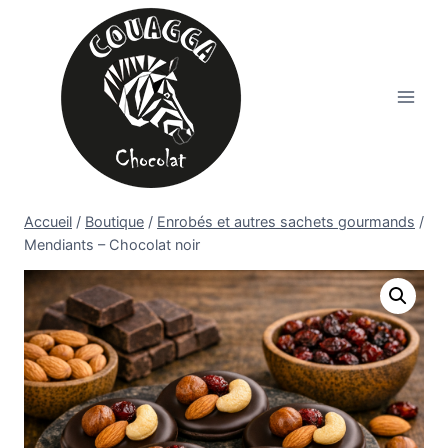
Aller
au
contenu
Accueil
/
Boutique
/
Enrobés et autres sachets gourmands
/
Mendiants – Chocolat noir