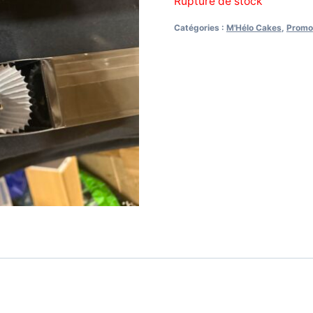
Rupture de stock
initial
actuel
Catégories :
M'Hélo Cakes
,
Promo
était :
est :
6,00€.
4,20€.