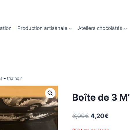
ation
Production artisanale
Ateliers chocolatés
 – trio noir
Boîte de 3 M’
Le
Le
6,00
€
4,20
€
prix
prix