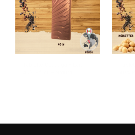
Tablette Couagga – Lait
Tablet
40% Pérou – Nature
40% P
3,50
€
3,50
€