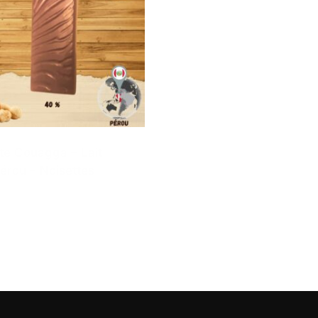
te Couagga – Lait
érou – Noisettes