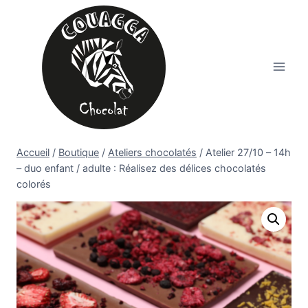
Aller
au
contenu
Accueil
/
Boutique
/
Ateliers chocolatés
/
Atelier 27/10 – 14h
– duo enfant / adulte : Réalisez des délices chocolatés
colorés