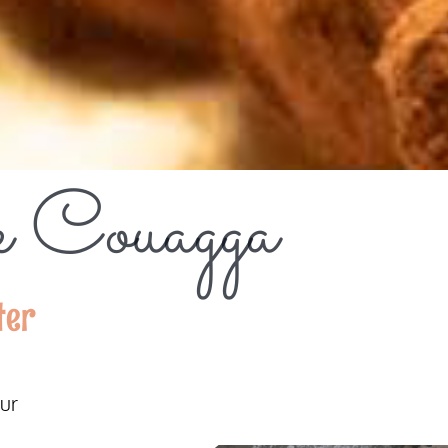
e Couagga
ter
ur