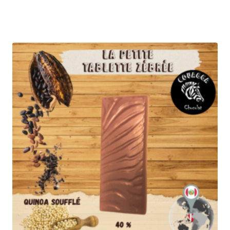
3,50
€