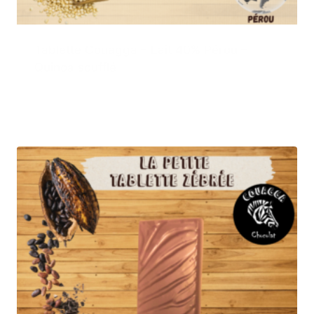
Tablette Couagga – Lait 40% Pérou –
Quinoa soufflé
3,50
€