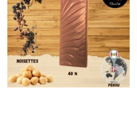
Tablette Couagga – Lait 40% Pérou –
Noisettes
3,50
€