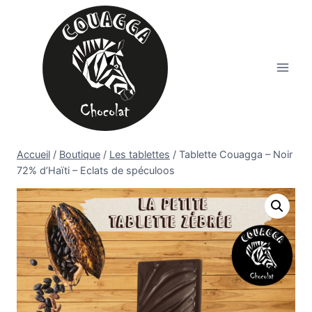
Aller
au
contenu
Accueil
/
Boutique
/
Les tablettes
/
Tablette Couagga – Noir
72% d’Haïti – Eclats de spéculoos