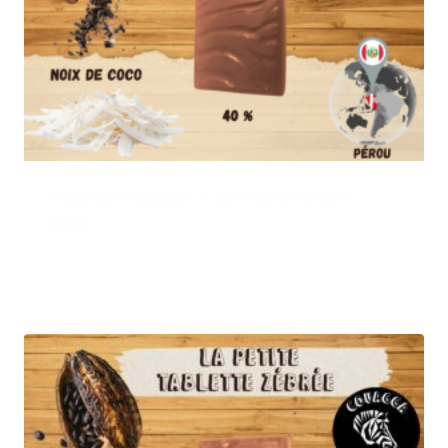
Tablette Couagga – Lait 40% Pérou –
Coco
3,50
€